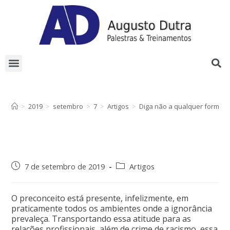
TOQUE DE MIDAS
>
2019
>
setembro
>
7
>
Artigos
>
Diga não a qualquer forma de
7 de setembro de 2019
Artigos
O preconceito está presente, infelizmente, em
praticamente todos os ambientes onde a ignorância
prevaleça. Transportando essa atitude para as
relações profissionais, além de crime de racismo, essa